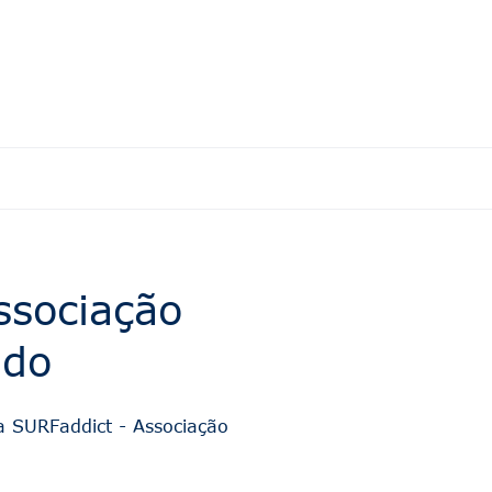
ssociação
ado
 a SURFaddict - Associação